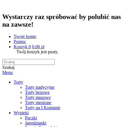
Wystarczy raz spróbować by polubić nas
na zawsze!
Twoje konto
Pomoc
Koszyk
0
0.00 zł
Twój koszyk jest pusty.
Szukaj
Menu
Torty
Torty tradycyjne
Torty bezowe
Torty musowe
Torty mrożone
Torty na I Komunię
Wypieki
Pączki
Jagodzianki