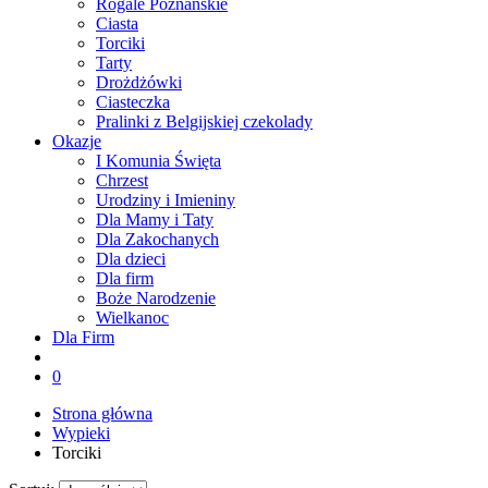
Rogale Poznańskie
Ciasta
Torciki
Tarty
Drożdżówki
Ciasteczka
Pralinki z Belgijskiej czekolady
Okazje
I Komunia Święta
Chrzest
Urodziny i Imieniny
Dla Mamy i Taty
Dla Zakochanych
Dla dzieci
Dla firm
Boże Narodzenie
Wielkanoc
Dla Firm
0
Strona główna
Wypieki
Torciki