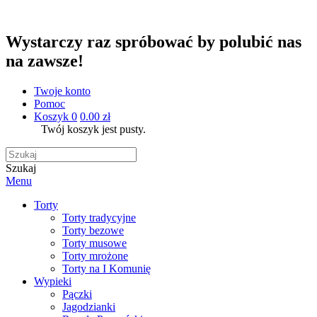
Wystarczy raz spróbować by polubić nas
na zawsze!
Twoje konto
Pomoc
Koszyk
0
0.00 zł
Twój koszyk jest pusty.
Szukaj
Menu
Torty
Torty tradycyjne
Torty bezowe
Torty musowe
Torty mrożone
Torty na I Komunię
Wypieki
Pączki
Jagodzianki