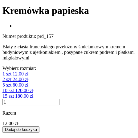
Kremówka papieska
Numer produktu:
prd_157
Blaty z ciasta francuskiego przełożony śmietankowym kremem
budyniowym z ajerkoniakiem , posypane cukrem pudrem i płatkami
migdałowymi
Wybierz rozmiar:
1 szt
12.00 zł
2 szt
24.00 zł
5 szt
60.00 zł
10 szt
120.00 zł
15 szt
180.00 zł
Razem
12.00 zł