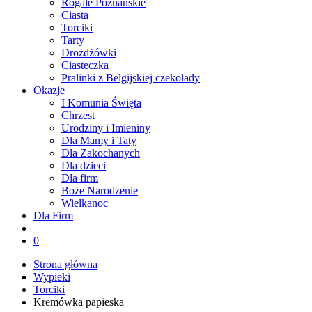
Rogale Poznańskie
Ciasta
Torciki
Tarty
Drożdżówki
Ciasteczka
Pralinki z Belgijskiej czekolady
Okazje
I Komunia Święta
Chrzest
Urodziny i Imieniny
Dla Mamy i Taty
Dla Zakochanych
Dla dzieci
Dla firm
Boże Narodzenie
Wielkanoc
Dla Firm
0
Strona główna
Wypieki
Torciki
Kremówka papieska