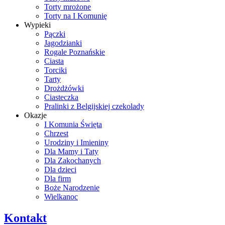
Torty mrożone
Torty na I Komunię
Wypieki
Pączki
Jagodzianki
Rogale Poznańskie
Ciasta
Torciki
Tarty
Drożdżówki
Ciasteczka
Pralinki z Belgijskiej czekolady
Okazje
I Komunia Święta
Chrzest
Urodziny i Imieniny
Dla Mamy i Taty
Dla Zakochanych
Dla dzieci
Dla firm
Boże Narodzenie
Wielkanoc
Kontakt